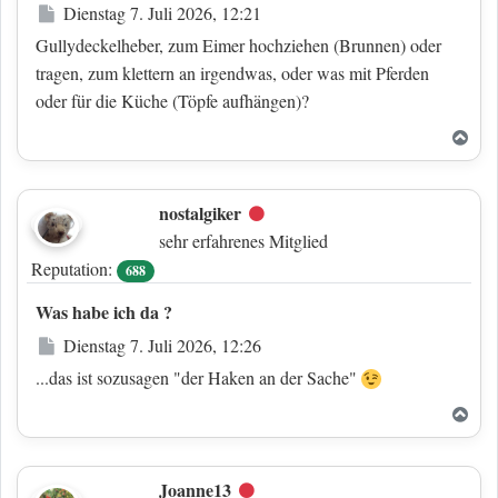
Beitrag
Dienstag 7. Juli 2026, 12:21
Gullydeckelheber, zum Eimer hochziehen (Brunnen) oder
tragen, zum klettern an irgendwas, oder was mit Pferden
oder für die Küche (Töpfe aufhängen)?
Nac
nostalgiker
Offline
sehr erfahrenes Mitglied
Reputation:
688
Was habe ich da ?
Beitrag
Dienstag 7. Juli 2026, 12:26
...das ist sozusagen "der Haken an der Sache"
Nac
Joanne13
Offline