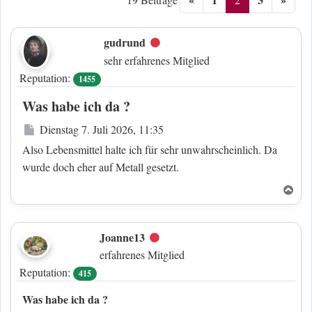
gudrund
Offline
sehr erfahrenes Mitglied
Reputation:
1455
Was habe ich da ?
Beitrag
Dienstag 7. Juli 2026, 11:35
Also Lebensmittel halte ich für sehr unwahrscheinlich. Da
wurde doch eher auf Metall gesetzt.
Nac
Joanne13
Offline
erfahrenes Mitglied
Reputation:
415
Was habe ich da ?