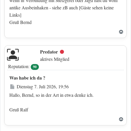
wenn in Verbindung mit Metzgerei oder Jagd hast du wohl
antike Ausbeinhaken - siehe zB auch
[Gäste sehen keine
Links]
Gruß Bernd
Nac
Predator
Offline
aktives Mitglied
Reputation:
90
Was habe ich da ?
Beitrag
Dienstag 7. Juli 2026, 19:56
Hallo, Bernd, so in der Art in etwa denke ich.
Gruß Ralf
Nac