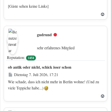
[Gäste sehen keine Links]
Nac
gudrund
Offline
sehr erfahrenes Mitglied
Reputation:
1454
ob antik oder nicht, schick isser schon
Beitrag
Dienstag 7. Juli 2026, 17:21
Wie schade, dass ich nicht mehr in Berlin wohne! (Und zu
viele Teppiche habe...)
Nac