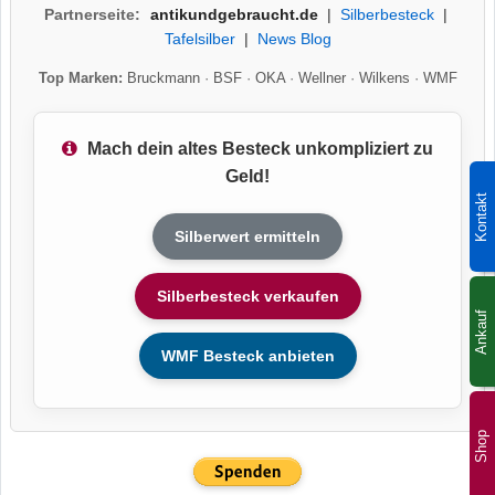
Partnerseite:
antikundgebraucht.de
|
Silberbesteck
|
Tafelsilber
|
News Blog
Top Marken:
Bruckmann
·
BSF
·
OKA
·
Wellner
·
Wilkens
·
WMF
Mach dein altes Besteck unkompliziert zu
Geld!
Kontakt
Silberwert ermitteln
Silberbesteck verkaufen
Ankauf
WMF Besteck anbieten
Shop