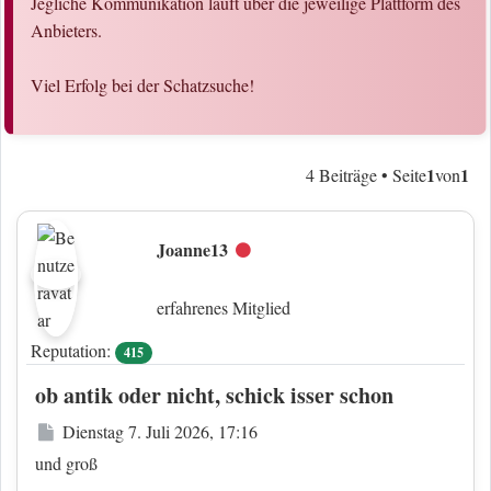
Jegliche Kommunikation läuft über die jeweilige Plattform des
Anbieters.
Viel Erfolg bei der Schatzsuche!
1
1
4 Beiträge • Seite
von
Joanne13
Offline
erfahrenes Mitglied
Reputation:
415
ob antik oder nicht, schick isser schon
Beitrag
Dienstag 7. Juli 2026, 17:16
und groß