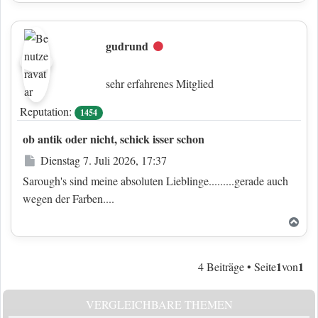
gudrund
Offline
sehr erfahrenes Mitglied
Reputation:
1454
ob antik oder nicht, schick isser schon
Beitrag
Dienstag 7. Juli 2026, 17:37
Sarough's sind meine absoluten Lieblinge.........gerade auch
wegen der Farben....
Nac
1
1
4 Beiträge • Seite
von
VERGLEICHBARE THEMEN