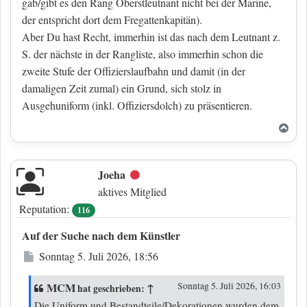
gab/gibt es den Rang Oberstleutnant nicht bei der Marine,
der entspricht dort dem Fregattenkapitän).
Aber Du hast Recht, immerhin ist das nach dem Leutnant z.
S. der nächste in der Rangliste, also immerhin schon die
zweite Stufe der Offizierslaufbahn und damit (in der
damaligen Zeit zumal) ein Grund, sich stolz in
Ausgehuniform (inkl. Offiziersdolch) zu präsentieren.
Nac
Joeha
Offline
aktives Mitglied
Reputation:
116
Auf der Suche nach dem Künstler
Beitrag
Sonntag 5. Juli 2026, 18:56
MCM
↑
Sonntag 5. Juli 2026, 16:03
hat geschrieben:
Die Uniform und Bestandteile/Dekorationen wurden dem