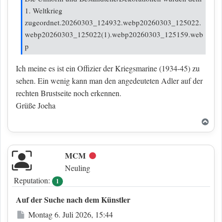
1. Weltkrieg
zugeordnet.20260303_124932.webp20260303_125022.
webp20260303_125022(1).webp20260303_125159.web
p
Ich meine es ist ein Offizier der Kriegsmarine (1934-45) zu
sehen. Ein wenig kann man den angedeuteten Adler auf der
rechten Brustseite noch erkennen.
Grüße Joeha
Nac
MCM
Offline
Neuling
Reputation:
1
Auf der Suche nach dem Künstler
Beitrag
Montag 6. Juli 2026, 15:44