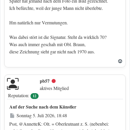
Später hat jemand nach dem Foto ein Bild gezeichnet.
Ich befürchte, weil der junge Mann nicht überlebte.
Hm natürlich nur Vermutungen.
Was dabei stört ist die Signatur. Steht da wirklich 70?
Was auch immer geschah mit Obl. Braun,
diese Zeichnung sieht gar nicht nach 1970 aus.
Nac
pb57
Offline
aktives Mitglied
Reputation:
12
Auf der Suche nach dem Künstler
Beitrag
Sonntag 5. Juli 2026, 18:48
Psst, @AnnetteK: Olt. = Oberleutnant z. S. (nebenbei: