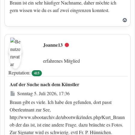
Braun ist ein sehr häufiger Nachname, daher möchte ich
gern wissen wie du es auf zwei eingrenzen konntest.
Nac
Joanne13
Offline
erfahrenes Mitglied
Reputation:
415
Auf der Suche nach dem Künstler
Beitrag
Sonntag 5. Juli 2026, 17:36
Braun gibt es viele. Ich habe den gefunden, dort passt
Oberleutnant zur See,
http://www.ubootarchiv.de/ubootwiki/index.php/Kurt_Braun
ob der das ist, ist eine andere Frage. dazu bräuchte es Fotos.
Zur Signatur wird es schwierig. evtl Fr. P. Hünnichen.