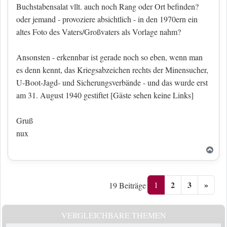
Buchstabensalat vllt. auch noch Rang oder Ort befinden?
oder jemand - provoziere absichtlich - in den 1970ern ein
altes Foto des Vaters/Großvaters als Vorlage nahm?
Ansonsten - erkennbar ist gerade noch so eben, wenn man
es denn kennt, das Kriegsabzeichen rechts der Minensucher,
U-Boot-Jagd- und Sicherungsverbände - und das wurde erst
am 31. August 1940 gestiftet
[Gäste sehen keine Links]
Gruß
nux
Nac
2
3
»
1
19 Beiträge
VERGLEICHBARE THEMEN