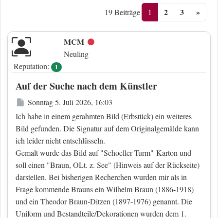
2
3
»
1
19 Beiträge
MCM
Offline
Neuling
Reputation:
1
Auf der Suche nach dem Künstler
Beitrag
Sonntag 5. Juli 2026, 16:03
Ich habe in einem gerahmten Bild (Erbstück) ein weiteres
Bild gefunden. Die Signatur auf dem Originalgemälde kann
ich leider nicht entschlüsseln.
Gemalt wurde das Bild auf "Schoeller Turm"-Karton und
soll einen "Braun, OLt. z. See" (Hinweis auf der Rückseite)
darstellen. Bei bisherigen Recherchen wurden mir als in
Frage kommende Brauns ein Wilhelm Braun (1886-1918)
und ein Theodor Braun-Ditzen (1897-1976) genannt. Die
Uniform und Bestandteile/Dekorationen wurden dem 1.