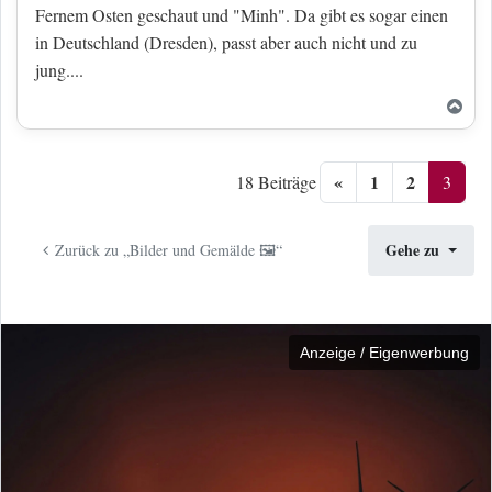
Fernem Osten geschaut und "Minh". Da gibt es sogar einen
in Deutschland (Dresden), passt aber auch nicht und zu
jung....
Nac
«
1
2
3
18 Beiträge
Gehe zu
Zurück zu „Bilder und Gemälde 🖼️“
Anzeige / Eigenwerbung