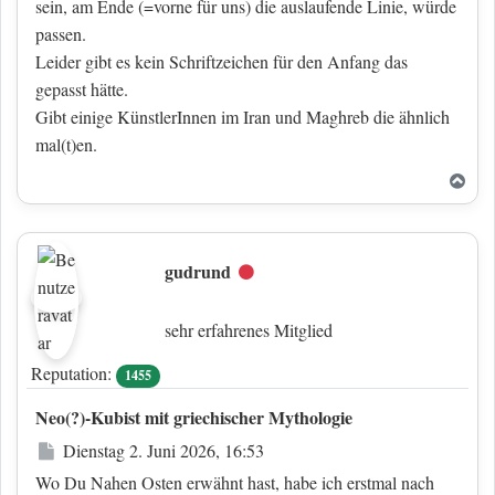
sein, am Ende (=vorne für uns) die auslaufende Linie, würde
passen.
Leider gibt es kein Schriftzeichen für den Anfang das
gepasst hätte.
Gibt einige KünstlerInnen im Iran und Maghreb die ähnlich
mal(t)en.
Nac
gudrund
Offline
sehr erfahrenes Mitglied
Reputation:
1455
Neo(?)-Kubist mit griechischer Mythologie
Beitrag
Dienstag 2. Juni 2026, 16:53
Wo Du Nahen Osten erwähnt hast, habe ich erstmal nach