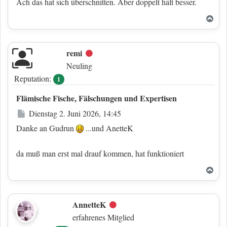
Ach das hat sich überschnitten. Aber doppelt hält besser.
Nac
remi
Offline
Neuling
Reputation:
1
Flämische Fische, Fälschungen und Expertisen
Beitrag
Dienstag 2. Juni 2026, 14:45
Danke an Gudrun
...und AnetteK
da muß man erst mal drauf kommen, hat funktioniert
Nac
AnnetteK
Offline
erfahrenes Mitglied