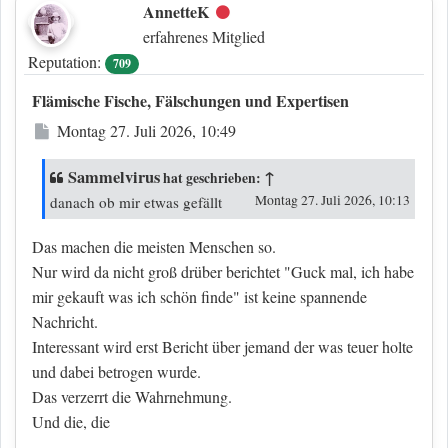
AnnetteK
Offline
erfahrenes Mitglied
Reputation:
709
Flämische Fische, Fälschungen und Expertisen
Beitrag
Montag 27. Juli 2026, 10:49
Sammelvirus
↑
hat geschrieben:
Montag 27. Juli 2026, 10:13
danach ob mir etwas gefällt
Das machen die meisten Menschen so.
Nur wird da nicht groß drüber berichtet "Guck mal, ich habe
mir gekauft was ich schön finde" ist keine spannende
Nachricht.
Interessant wird erst Bericht über jemand der was teuer holte
und dabei betrogen wurde.
Das verzerrt die Wahrnehmung.
Und die, die