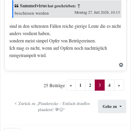
Sammelvirus
↑
hat geschrieben:
Montag 27. Juli 2026, 10:13
beschissen werden
sind in den seltensten Fällen reiche gierige Leute die es nicht
anders verdient haben,
sondern meist simpel Opfer von Betrügereinen.
Ich mag es nicht, wenn auf Opfern noch nachträglich
rumgetrampelt wird.
Nac
«
1
2
4
»
3
25 Beiträge
Zurück zu „Plauderecke – Einfach drauflos
Gehe zu
plaudern! 💬😊“