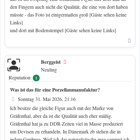
den Fingern auch nicht die Qualität, die eine von dort haben
müsste - das Foto ist einigermaßen groß
[Gäste sehen keine
Links]
und dort mit Bodenstempel
[Gäste sehen keine Links]
Nac
Berggeist
Offline
Neuling
Reputation:
1
Was ist das für eine Porzellanmanufaktur?
Beitrag
Sonntag 31. Mai 2026, 21:16
Ich besitze die gleiche Figur auch mit der Marke von
Gräfenthal, aber da ist die Qualität auch eher mäßig.
Gräfenthal hat ja zu DDR-Zeiten viel in Masse produziert
um Devisen zu erhandeln. In Dänemark zb stehen die in
jedem Genbrug. Weil ich das naturalistische mag sammel ich