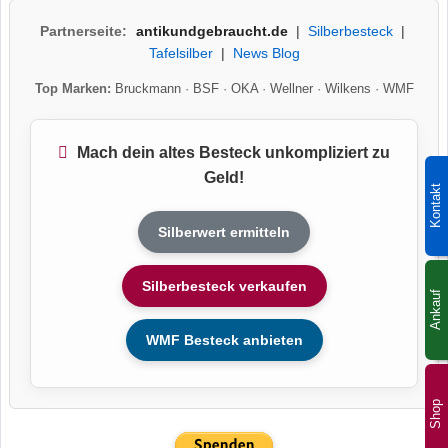
Partnerseite:
antikundgebraucht.de
|
Silberbesteck
|
Tafelsilber
|
News Blog
Top Marken:
Bruckmann
·
BSF
·
OKA
·
Wellner
·
Wilkens
·
WMF
Mach dein altes Besteck unkompliziert zu
Geld!
Kontakt
Silberwert ermitteln
Silberbesteck verkaufen
Ankauf
WMF Besteck anbieten
Shop