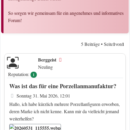
So sorgen wir gemeinsam für ein angenehmes und informatives
Forum!
1
1
5 Beiträge • Seite
von
Berggeist
Offline
Neuling
Reputation:
1
Was ist das für eine Porzellanmanufaktur?
Beitrag
Sonntag 31. Mai 2026, 12:01
Hallo, ich habe kürzlich mehrere Porzellanfiguren erworben,
deren Marke ich nicht kenne. Kann mir da vielleicht jemand
weiterhelfen?