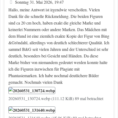
Beitrag
Sonntag 31. Mai 2026, 19:47
Hallo, meine Antwort ist irgendwie verschollen. Vielen
Dank für die schnelle Rückmeldung. Die beiden Figuren
sind ca 20 cm hoch, haben exakt die gleiche Marke und
keinerlei Nummern oder andere Marken. Das Mädchen mit
dem Hund ist eine ziemlich exakte Kopie der Figur von Bing
&Gröndahl, allerdings von deutlich schlechterer Qualität. Ich
sammel B&G seit vielen Jahren und der Unterschied ist sehr
deutlich, besonders bei Gesicht und Händen. Da diese
Marke bisher von niemandem gedeutet werden konnte halte
ich die Figuren inzwischen für Plagiate mit
Phantasiemarken. Ich habe nochmal deutlichere Bilder
gemacht. Nochmals vielen Dank
20260531_130724.webp (111.12 KiB) 89 mal betrachtet
20260531_131640.webp (45.96 KiB) 89 mal betrachtet