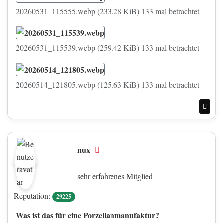
20260531_115555.webp (233.28 KiB) 133 mal betrachtet
20260531_115539.webp (259.42 KiB) 133 mal betrachtet
20260514_121805.webp (125.63 KiB) 133 mal betrachtet
Nac
nux
Offline
sehr erfahrenes Mitglied
Reputation:
29225
Was ist das für eine Porzellanmanufaktur?