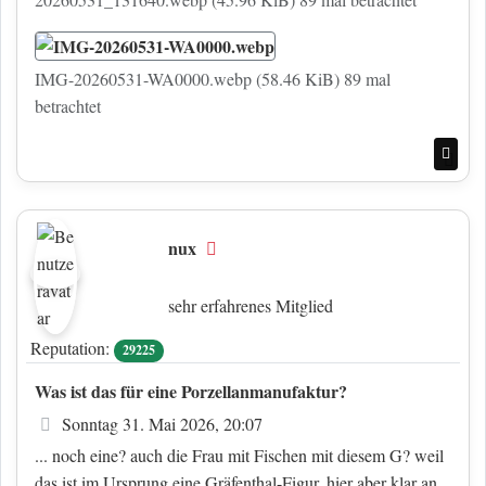
IMG-20260531-WA0000.webp (58.46 KiB) 89 mal
betrachtet
Nac
nux
Offline
sehr erfahrenes Mitglied
Reputation:
29225
Was ist das für eine Porzellanmanufaktur?
Beitrag
Sonntag 31. Mai 2026, 20:07
... noch eine? auch die Frau mit Fischen mit diesem G? weil
das ist im Ursprung eine Gräfenthal-Figur, hier aber klar an