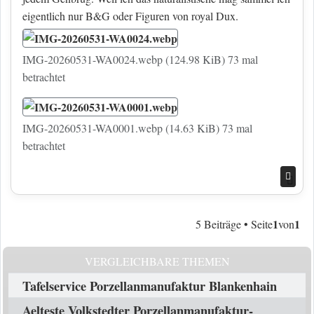
eigentlich nur B&G oder Figuren von royal Dux.
IMG-20260531-WA0024.webp (124.98 KiB) 73 mal
betrachtet
IMG-20260531-WA0001.webp (14.63 KiB) 73 mal
betrachtet
Nac
1
1
5 Beiträge • Seite
von
VERGLEICHBARE THEMEN
Tafelservice Porzellanmanufaktur Blankenhain
Aelteste Volkstedter Porzellanmanufaktur-