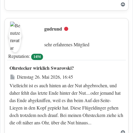
Nac
gudrund
Offline
sehr erfahrenes Mitglied
Reputation:
1454
Ohrstecker wirklich Swarovski?
Beitrag
Dienstag 26. Mai 2026, 16:45
Vielleicht ist es auch hinten an der Nut abgebrochen, und
daher fehlt das letzte Ende hinter der Nut....oder jemand hat
das Ende abgekniffen, weil es ihn beim Auf-der-Seite-
Liegen in den Kopf gepiekt hat. Diese Flügeldinger gehen
doch trotzdem noch drauf. Bei meinen Ohrsteckern ziehe ich
die oft näher ans Ohr, über die Nut hinaus...
Nac