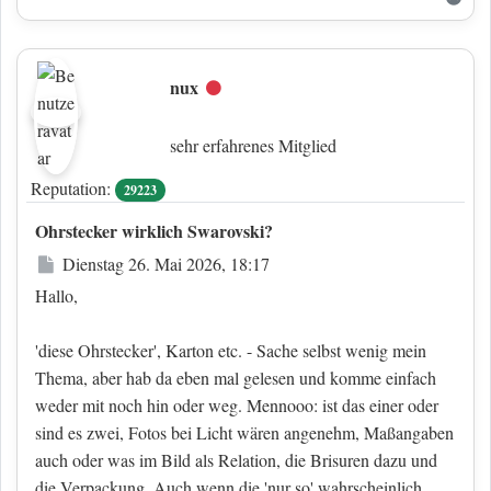
nux
Offline
sehr erfahrenes Mitglied
Reputation:
29223
Ohrstecker wirklich Swarovski?
Beitrag
Dienstag 26. Mai 2026, 18:17
Hallo,
'diese Ohrstecker', Karton etc. - Sache selbst wenig mein
Thema, aber hab da eben mal gelesen und komme einfach
weder mit noch hin oder weg. Mennooo: ist das einer oder
sind es zwei, Fotos bei Licht wären angenehm, Maßangaben
auch oder was im Bild als Relation, die Brisuren dazu und
die Verpackung. Auch wenn die 'nur so' wahrscheinlich