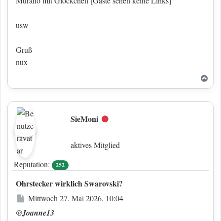
Murano mit Glöckchen
[Gäste sehen keine Links]
usw
Gruß
nux
Nac
SieMoni
Offline
aktives Mitglied
Reputation:
252
Ohrstecker wirklich Swarovski?
Beitrag
Mittwoch 27. Mai 2026, 10:04
@Joanne13