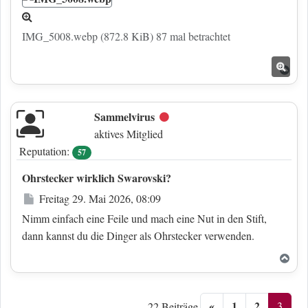
IMG_5008.webp (872.8 KiB) 87 mal betrachtet
Nac
Sammelvirus
Offline
aktives Mitglied
Reputation:
57
Ohrstecker wirklich Swarovski?
Beitrag
Freitag 29. Mai 2026, 08:09
Nimm einfach eine Feile und mach eine Nut in den Stift,
dann kannst du die Dinger als Ohrstecker verwenden.
Nac
«
1
2
3
22 Beiträge