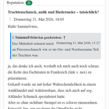
Reputation:
22
Trachtenschnuck, antik und Biedermeier – tatsächlich?
Beitrag
Donnerstag 21. Mai 2026, 18:05
Hallo Sammelvirus,
Sammelvirus
↑
hat geschrieben:
Donnerstag 21. Mai 2026, 11:27
Das Mittelteil erinnert mich
an Friesenschmuck wie er im Ost- und Nordseeraum Teil
der Trachten war.
ja, das denke ich auch, weshalb ich mich auch noch scheue,
die Kette den Fachleuten in Frankreich (link v. nux) zu
präsentieren.
Gekauft wurde sie mit hoher Wahrscheinlichkeit in einem
Antikhandel und Auktionshaus, dass sich auch auf sog.
Altländer Schmuck spezialisiert hatte.
Aber so ohne sichtbare Stempel ist es schwer einzuordnen.
Feingold, hm, mir erscheint die Oberfläche nicht