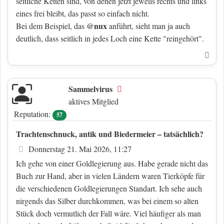
seitliche Ketten sind, von denen jetzt jeweils rechts und links
eines frei bleibt, das passt so einfach nicht.
@nux
Bei dem Beispiel, das
anführt, sieht man ja auch
deutlich, dass seitlich in jedes Loch eine Kette "reingehört".
Nac
Sammelvirus
Offline
aktives Mitglied
Reputation:
57
Trachtenschnuck, antik und Biedermeier – tatsächlich?
Beitrag
Donnerstag 21. Mai 2026, 11:27
Ich gehe von einer Goldlegierung aus. Habe gerade nicht das
Buch zur Hand, aber in vielen Ländern waren Tierköpfe für
die verschiedenen Goldlegierungen Standart. Ich sehe auch
nirgends das Silber durchkommen, was bei einem so alten
Stück doch vermutlich der Fall wäre. Viel häufiger als man