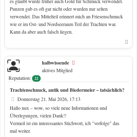
es glaubt wurde früher auch Gold für Schmuck verwendet.
Punzen gab es oft gar nicht oder wurden nur selten
verwendet. Das Mittelteil erinnert mich an Friesenschmuck
wie er im Ost- und Nordseeraum Teil der Trachten war.
Kann da aber auch falsch liegen.
Nac
halbwissende
Offline
aktives Mitglied
Reputation:
22
Trachtenschnuck, antik und Biedermeier – tatsächlich?
Beitrag
Donnerstag 21. Mai 2026, 17:13
Hallo nux – wow, so viele neue Informationen und
Überlegungen, vielen Dank!!
Vermeil ist ein interessantes Stichwort, ich "verfolge" das
mal weiter.