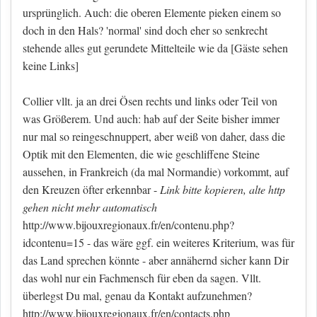
ursprünglich. Auch: die oberen Elemente pieken einem so
doch in den Hals? 'normal' sind doch eher so senkrecht
stehende alles gut gerundete Mittelteile wie da
[Gäste sehen
keine Links]
Collier vllt. ja an drei Ösen rechts und links oder Teil von
was Größerem. Und auch: hab auf der Seite bisher immer
nur mal so reingeschnuppert, aber weiß von daher, dass die
Optik mit den Elementen, die wie geschliffene Steine
aussehen, in Frankreich (da mal Normandie) vorkommt, auf
den Kreuzen öfter erkennbar -
Link bitte kopieren, alte http
gehen nicht mehr automatisch
http://www.bijouxregionaux.fr/en/contenu.php?
idcontenu=15 - das wäre ggf. ein weiteres Kriterium, was für
das Land sprechen könnte - aber annähernd sicher kann Dir
das wohl nur ein Fachmensch für eben da sagen. Vllt.
überlegst Du mal, genau da Kontakt aufzunehmen?
http://www.bijouxregionaux.fr/en/contacts.php