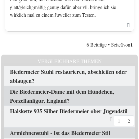
glatt/gleichgmäßig genug dafür, aber vll. bringe ich sie
wirklich mal zu einem Juwelier zum Testen.
Nac
1
1
6 Beiträge • Seite
von
VERGLEICHBARE THEMEN
Biedermeier Stuhl restaurieren, abschleifen oder
ablaugen?
Die Biedermeier-Dame mit dem Hündchen,
Porzellanfigur, England?
Halskette 935 Silber Biedermeier ober Jugendstil
1
2
Armlehnenstuhl - Ist das Biedermeier Stil