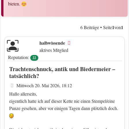
bieten.
1
1
6 Beiträge • Seite
von
halbwissende
Offline
aktives Mitglied
Reputation:
22
Trachtenschnuck, antik und Biedermeier –
tatsächlich?
Beitrag
Mittwoch 20. Mai 2026, 18:12
Hallo allerseits,
eigentlich hatte ich auf dieser Kette nie einen Stempel/eine
Punze gesehen, aber vor einigen Tagen dann plötzlich doch.