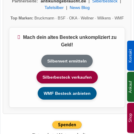
Partnerseite:
antikundgebraucht.de
|
Silberbesteck
|
Tafelsilber
|
News Blog
Top Marken:
Bruckmann
·
BSF
·
OKA
·
Wellner
·
Wilkens
·
WMF
Mach dein altes Besteck unkompliziert zu
Geld!
Kontakt
Silberwert ermitteln
Silberbesteck verkaufen
Ankauf
WMF Besteck anbieten
Shop