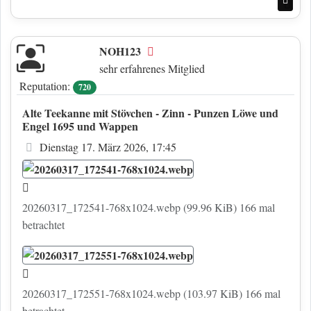
Nac
NOH123
Offline
sehr erfahrenes Mitglied
Reputation:
720
Alte Teekanne mit Stövchen - Zinn - Punzen Löwe und
Engel 1695 und Wappen
Beitrag
Dienstag 17. März 2026, 17:45
20260317_172541-768x1024.webp (99.96 KiB) 166 mal
betrachtet
20260317_172551-768x1024.webp (103.97 KiB) 166 mal
betrachtet