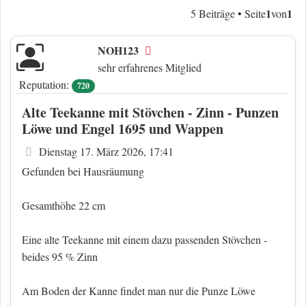
1
1
5 Beiträge • Seite
von
NOH123
Offline
sehr erfahrenes Mitglied
Reputation:
720
Alte Teekanne mit Stövchen - Zinn - Punzen
Löwe und Engel 1695 und Wappen
Beitrag
Dienstag 17. März 2026, 17:41
Gefunden bei Hausräumung
Gesamthöhe 22 cm
Eine alte Teekanne mit einem dazu passenden Stövchen -
beides 95 % Zinn
Am Boden der Kanne findet man nur die Punze Löwe