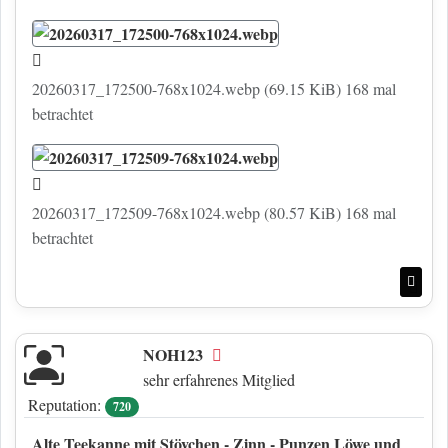
20260317_172500-768x1024.webp (69.15 KiB) 168 mal
betrachtet
20260317_172509-768x1024.webp (80.57 KiB) 168 mal
betrachtet
Nac
NOH123
Offline
sehr erfahrenes Mitglied
Reputation:
720
Alte Teekanne mit Stövchen - Zinn - Punzen Löwe und