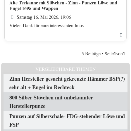
Alte Teekanne mit Stövchen - Zinn - Punzen Löwe und
Engel 1695 und Wappen
Beitrag
Samstag 16. Mai 2026, 19:06
Vielen Dank für eure interessanten Infos
Nac
1
1
5 Beiträge • Seite
von
VERGLEICHBARE THEMEN
Zinn Hersteller gesucht gekreuzte Hämmer BSP(?)
sehr alt + Engel im Rechteck
800 Silber Stövchen mit unbekannter
Herstellerpunze
Punzen auf Silberschale- FDG-stehender Löwe und
FSP