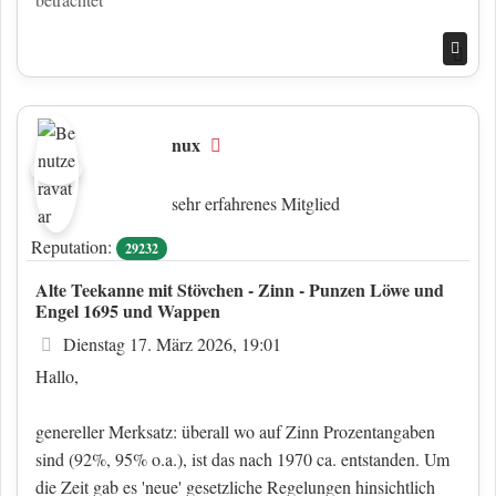
Nac
nux
Offline
sehr erfahrenes Mitglied
Reputation:
29232
Alte Teekanne mit Stövchen - Zinn - Punzen Löwe und
Engel 1695 und Wappen
Beitrag
Dienstag 17. März 2026, 19:01
Hallo,
genereller Merksatz: überall wo auf Zinn Prozentangaben
sind (92%, 95% o.a.), ist das nach 1970 ca. entstanden. Um
die Zeit gab es 'neue' gesetzliche Regelungen hinsichtlich