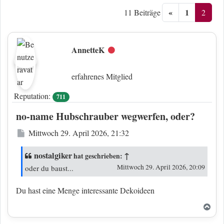
«
1
2
11 Beiträge
AnnetteK
Offline
erfahrenes Mitglied
Reputation:
711
no-name Hubschrauber wegwerfen, oder?
Beitrag
Mittwoch 29. April 2026, 21:32
nostalgiker
↑
hat geschrieben:
Mittwoch 29. April 2026, 20:09
oder du baust...
Du hast eine Menge interessante Dekoideen
Nac