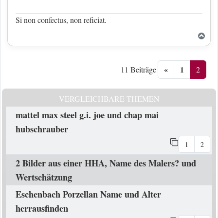
Si non confectus, non reficiat.
Nac
«
1
2
11 Beiträge
VERGLEICHBARE THEMEN
mattel max steel g.i. joe und chap mai
hubschrauber
1
2
2 Bilder aus einer HHA, Name des Malers? und
Wertschätzung
Eschenbach Porzellan Name und Alter
herrausfinden