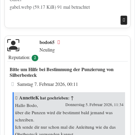
gabel.webp (59.17 KiB) 91 mal betrachtet
Nac
bodo65
Offline
Neuling
Reputation:
2
Bitte um Hilfe bei Bestimmung der Punzierung von
Silberbesteck
Beitrag
Samstag 7. Februar 2026, 00:11
AnnetteK
↑
hat geschrieben:
Donnerstag 5. Februar 2026, 11:34
Hallo Bodo,
über die Punzen wird dir bestimmt bald jemand was
schreiben.
Ich sende dir nur schon mal die Anleitung wie du das
Obstbesteck verwenden kannst.