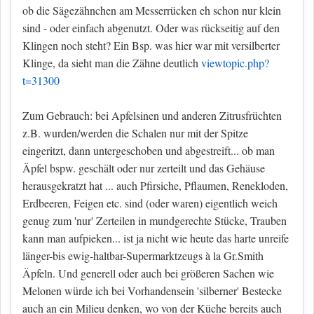
ob die Sägezähnchen am Messerrücken eh schon nur klein
sind - oder einfach abgenutzt. Oder was rückseitig auf den
Klingen noch steht? Ein Bsp. was hier war mit versilberter
Klinge, da sieht man die Zähne deutlich
viewtopic.php?
t=31300
Zum Gebrauch: bei Apfelsinen und anderen Zitrusfrüchten
z.B. wurden/werden die Schalen nur mit der Spitze
eingeritzt, dann untergeschoben und abgestreift... ob man
Äpfel bspw. geschält oder nur zerteilt und das Gehäuse
herausgekratzt hat ... auch Pfirsiche, Pflaumen, Renekloden,
Erdbeeren, Feigen etc. sind (oder waren) eigentlich weich
genug zum 'nur' Zerteilen in mundgerechte Stücke, Trauben
kann man aufpieken... ist ja nicht wie heute das harte unreife
länger-bis ewig-haltbar-Supermarktzeugs à la Gr.Smith
Äpfeln. Und generell oder auch bei größeren Sachen wie
Melonen würde ich bei Vorhandensein 'silberner' Bestecke
auch an ein Milieu denken, wo von der Küche bereits auch