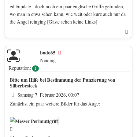
edit/update - doch noch ein paar englische Griffe gefunden,
wo man in etwa sehen kann, wie weit oder kurz auch nur da
die Angel reinging
[Gäste sehen keine Links]
Nac
bodo65
Offline
Neuling
Reputation:
2
Bitte um Hilfe bei Bestimmung der Punzierung von
Silberbesteck
Beitrag
Samstag 7. Februar 2026, 00:07
Zunächst ein paar weitere Bilder für das Auge: