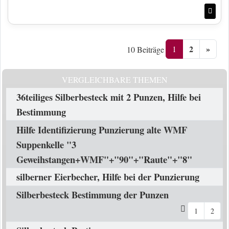
Nac
2
»
1
10 Beiträge
VERGLEICHBARE THEMEN
36teiliges Silberbesteck mit 2 Punzen, Hilfe bei
Bestimmung
Hilfe Identifizierung Punzierung alte WMF
Suppenkelle "3
Geweihstangen+WMF"+"90"+"Raute"+"8"
silberner Eierbecher, Hilfe bei der Punzierung
Silberbesteck Bestimmung der Punzen
1
2