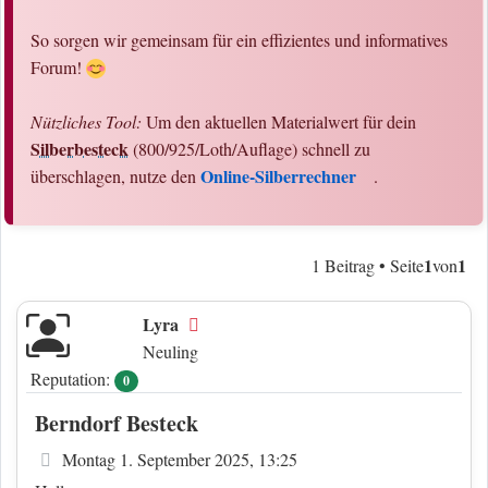
So sorgen wir gemeinsam für ein effizientes und informatives
Forum!
Nützliches Tool:
Um den aktuellen Materialwert für dein
Silberbesteck
(800/925/Loth/Auflage) schnell zu
Online-Silberrechner
überschlagen, nutze den
.
1
1
1 Beitrag • Seite
von
Lyra
Offline
Neuling
Reputation:
0
Berndorf Besteck
Beitrag
Montag 1. September 2025, 13:25