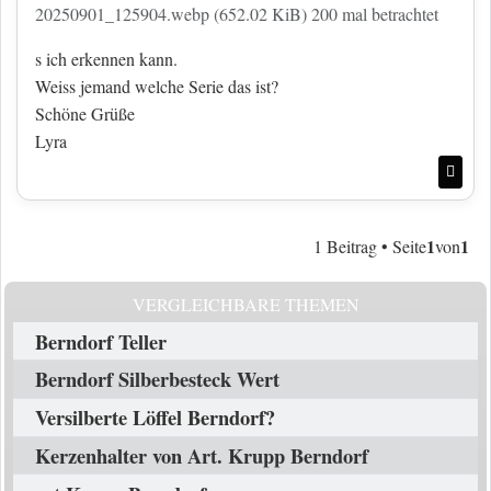
20250901_125904.webp (652.02 KiB) 200 mal betrachtet
s ich erkennen kann.
Weiss jemand welche Serie das ist?
Schöne Grüße
Lyra
Nac
1
1
1 Beitrag • Seite
von
VERGLEICHBARE THEMEN
Berndorf Teller
Berndorf Silberbesteck Wert
Versilberte Löffel Berndorf?
Kerzenhalter von Art. Krupp Berndorf