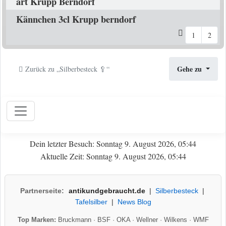
art Krupp Berndorf
Kännchen 3cl Krupp berndorf
1
2
Gehe zu
Zurück zu „Silberbesteck 🥄“
Dein letzter Besuch: Sonntag 9. August 2026, 05:44
Aktuelle Zeit: Sonntag 9. August 2026, 05:44
Partnerseite:
antikundgebraucht.de
|
Silberbesteck
|
Tafelsilber
|
News Blog
Top Marken:
Bruckmann
·
BSF
·
OKA
·
Wellner
·
Wilkens
·
WMF