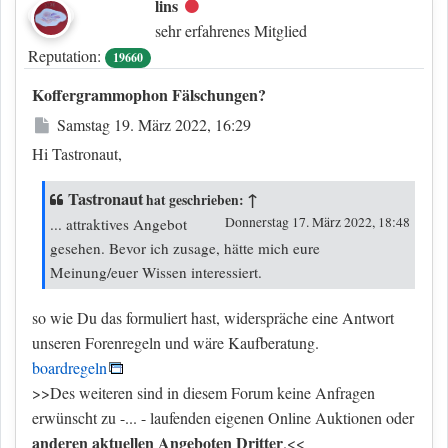
lins
Offline
sehr erfahrenes Mitglied
Reputation:
19660
Koffergrammophon Fälschungen?
Beitrag
Samstag 19. März 2022, 16:29
Hi Tastronaut,
Tastronaut
↑
hat geschrieben:
Donnerstag 17. März 2022, 18:48
... attraktives Angebot
gesehen. Bevor ich zusage, hätte mich eure
Meinung/euer Wissen interessiert.
so wie Du das formuliert hast, widerspräche eine Antwort
unseren Forenregeln und wäre Kaufberatung.
boardregeln
>>Des weiteren sind in diesem Forum keine Anfragen
erwünscht zu -... - laufenden eigenen Online Auktionen oder
anderen aktuellen Angeboten Dritter
.<<