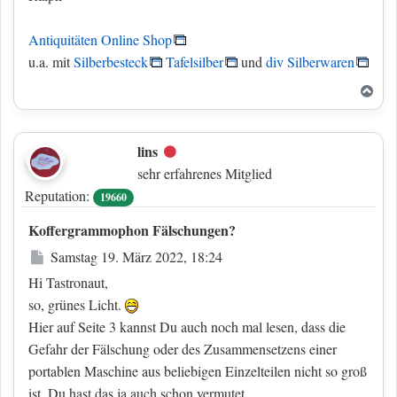
Antiquitäten Online Shop
u.a. mit
Silberbesteck
Tafelsilber
und
div Silberwaren
Nac
lins
Offline
sehr erfahrenes Mitglied
Reputation:
19660
Koffergrammophon Fälschungen?
Beitrag
Samstag 19. März 2022, 18:24
Hi Tastronaut,
so, grünes Licht.
Hier auf Seite 3 kannst Du auch noch mal lesen, dass die
Gefahr der Fälschung oder des Zusammensetzens einer
portablen Maschine aus beliebigen Einzelteilen nicht so groß
ist. Du hast das ja auch schon vermutet.