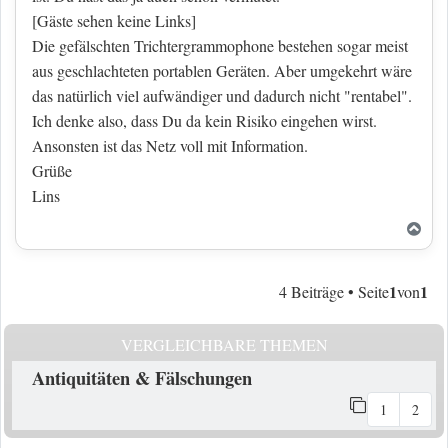
[Gäste sehen keine Links]
Die gefälschten Trichtergrammophone bestehen sogar meist
aus geschlachteten portablen Geräten. Aber umgekehrt wäre
das natürlich viel aufwändiger und dadurch nicht "rentabel".
Ich denke also, dass Du da kein Risiko eingehen wirst.
Ansonsten ist das Netz voll mit Information.
Grüße
Lins
Nac
1
1
4 Beiträge • Seite
von
VERGLEICHBARE THEMEN
Antiquitäten & Fälschungen
1
2