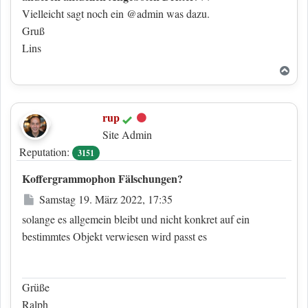
Vielleicht sagt noch ein @admin was dazu.
Gruß
Lins
Nac
rup
Offline
Site Admin
Reputation:
3151
Koffergrammophon Fälschungen?
Beitrag
Samstag 19. März 2022, 17:35
solange es allgemein bleibt und nicht konkret auf ein
bestimmtes Objekt verwiesen wird passt es
Grüße
Ralph