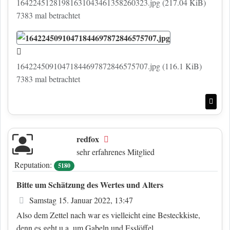
16422451281981631043461358260323.jpg (217.04 KiB)
7383 mal betrachtet
16422450910471844697872846575707.jpg (116.1 KiB)
7383 mal betrachtet
Nac
redfox
Offline
sehr erfahrenes Mitglied
Reputation:
5180
Bitte um Schätzung des Wertes und Alters
Beitrag
Samstag 15. Januar 2022, 13:47
Also dem Zettel nach war es vielleicht eine Besteckkiste,
denn es geht u.a. um Gabeln und Esslöffel,