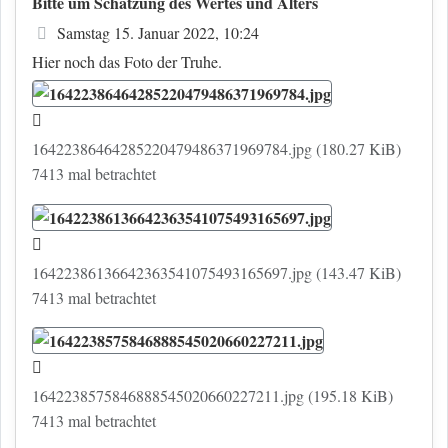
Bitte um Schätzung des Wertes und Alters
Beitrag
Samstag 15. Januar 2022, 10:24
Hier noch das Foto der Truhe.
16422386464285220479486371969784.jpg (180.27 KiB)
7413 mal betrachtet
16422386136642363541075493165697.jpg (143.47 KiB)
7413 mal betrachtet
1642238575846888545020660227211.jpg (195.18 KiB)
7413 mal betrachtet