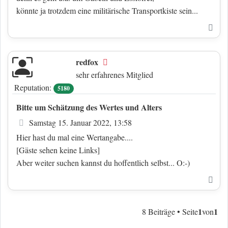
könnte ja trotzdem eine militärische Transportkiste sein...
Nac
redfox
Offline
sehr erfahrenes Mitglied
Reputation:
5180
Bitte um Schätzung des Wertes und Alters
Beitrag
Samstag 15. Januar 2022, 13:58
Hier hast du mal eine Wertangabe....
[Gäste sehen keine Links]
Aber weiter suchen kannst du hoffentlich selbst... O:-)
Nac
1
1
8 Beiträge • Seite
von