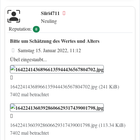
Siiri4711
Offline
Neuling
Reputation:
0
Bitte um Schätzung des Wertes und Alters
Beitrag
Samstag 15. Januar 2022, 11:12
Übel eingestaubt...
16422414368966135944436567804702.jpg (241 KiB)
7402 mal betrachtet
16422413603928606629317439001798.jpg (113.34 KiB)
7402 mal betrachtet