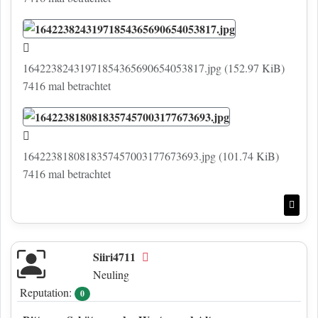
16422382431971854365690654053817.jpg (152.97 KiB)
7416 mal betrachtet
1642238180818357457003177673693.jpg (101.74 KiB)
7416 mal betrachtet
Nac
Siiri4711
Offline
Neuling
Reputation:
0