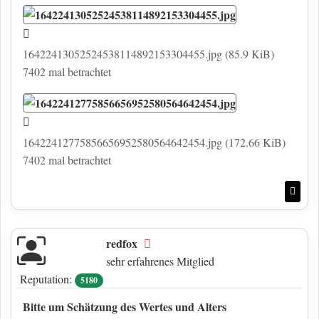
16422413052524538114892153304455.jpg (85.9 KiB)
7402 mal betrachtet
16422412775856656952580564642454.jpg (172.66 KiB)
7402 mal betrachtet
Nac
redfox
Offline
sehr erfahrenes Mitglied
Reputation:
5180
Bitte um Schätzung des Wertes und Alters