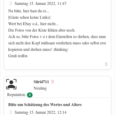
Beitrag
Samstag 15. Januar 2022, 11:47
Na bitte, hier hast du es...
[Gäste sehen keine Links]
Wert bei Ebay o.ä., hier nicht...
Die Fotos von der Kiste fehlen aber noch.
Ach so, bitte Fotos v o r dem Einstellen so drehen, dass man
sich nicht den Kopf mühsam verdrehen muss oder selbst erst
kopieren und drehen muss! :thinking:
Gruß redfox
Nac
Siiri4711
Offline
Neuling
Reputation:
0
Bitte um Schätzung des Wertes und Alters
Beitrag
Samstag 15. Januar 2022, 12:14