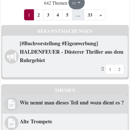
1
33
642 Themen
Seite
von
2
3
4
5
…
33
»
1
BEKANNTMACHUNGEN
[#Buchvorstellung #Eigenwerbung]
HALDENFEUER - Düsterer Thriller aus dem
Ruhrgebiet
1
2
THEMEN
Wie nennt man dieses Teil und wozu dient es ?
Alte Trompete