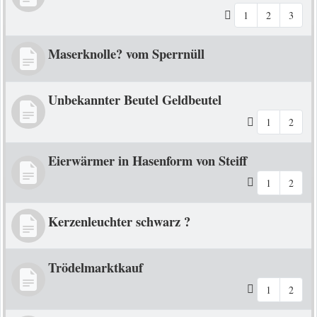
1
2
3
Maserknolle? vom Sperrnüll
Unbekannter Beutel Geldbeutel
1
2
Eierwärmer in Hasenform von Steiff
1
2
Kerzenleuchter schwarz ?
Trödelmarktkauf
1
2