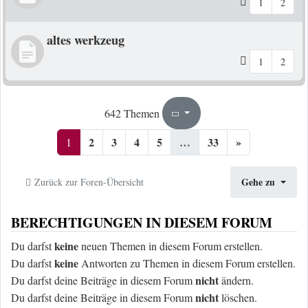
1
2
altes werkzeug
1
2
1
33
642 Themen
Seite
von
2
3
4
5
…
33
»
1
Gehe zu
Zurück zur Foren-Übersicht
BERECHTIGUNGEN IN DIESEM FORUM
keine
Du darfst
neuen Themen in diesem Forum erstellen.
keine
Du darfst
Antworten zu Themen in diesem Forum erstellen.
nicht
Du darfst deine Beiträge in diesem Forum
ändern.
nicht
Du darfst deine Beiträge in diesem Forum
löschen.