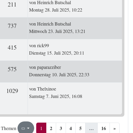
Letzter Beitrag
von
Heinrich Butschal
ten
Zugriffe
211
Montag 28. Juli 2025, 10:22
Letzter Beitrag
von
Heinrich Butschal
ten
Zugriffe
737
Mittwoch 23. Juli 2025, 13:21
Letzter Beitrag
von
rick99
ten
Zugriffe
415
Dienstag 15. Juli 2025, 20:11
Letzter Beitrag
von
paparazziber
ten
Zugriffe
575
Donnerstag 10. Juli 2025, 22:33
Letzter Beitrag
von
Thelxinoe
rten
Zugriffe
1029
Samstag 7. Juni 2025, 16:08
2
3
4
5
…
16
»
1
16
1
 Themen
Seite
von