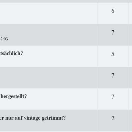
Antwor
6
Antwor
7
12:03
tsächlich?
Antwor
5
Antwor
7
hergestellt?
Antwor
7
er nur auf vintage getrimmt?
Antwor
2