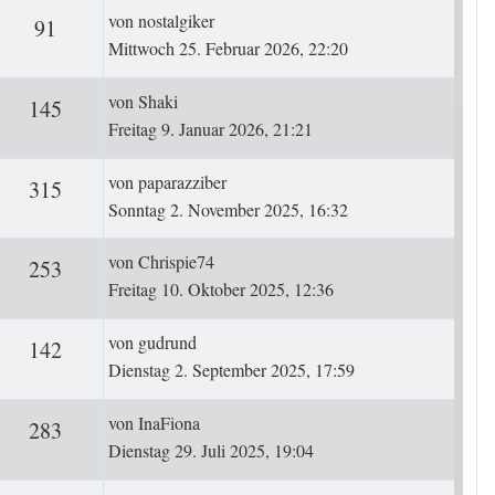
Letzter Beitrag
von
nostalgiker
ten
Zugriffe
91
Mittwoch 25. Februar 2026, 22:20
Letzter Beitrag
von
Shaki
ten
Zugriffe
145
Freitag 9. Januar 2026, 21:21
Letzter Beitrag
von
paparazziber
ten
Zugriffe
315
Sonntag 2. November 2025, 16:32
Letzter Beitrag
von
Chrispie74
ten
Zugriffe
253
Freitag 10. Oktober 2025, 12:36
Letzter Beitrag
von
gudrund
ten
Zugriffe
142
Dienstag 2. September 2025, 17:59
Letzter Beitrag
von
InaFiona
ten
Zugriffe
283
Dienstag 29. Juli 2025, 19:04