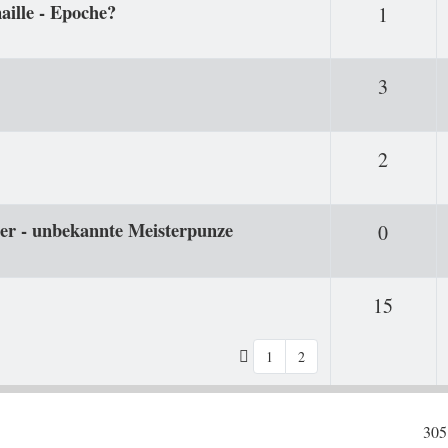
maille - Epoche?
Antwor
1
Antwor
3
Antwor
2
ber - unbekannte Meisterpunze
Antwor
0
Antwo
15
1
2
305