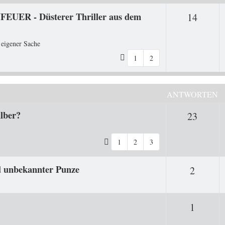
FEUER - Düsterer Thriller aus dem
Antwo
14
 eigener Sache
1
2
ANTWORTEN
ilber?
Antwo
23
1
2
3
d unbekannter Punze
Antwor
2
Antwor
1