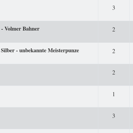
Antwor
3
 Volmer Bahner
Antwor
2
0 Silber - unbekannte Meisterpunze
Antwor
2
Antwor
2
Antwor
1
Antwor
3