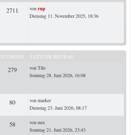
Letzter Beitrag
rup
von
rten
Zugriffe
2711
Dienstag 11. November 2025, 18:36
ZUGRIFFE
LETZTER BEITRAG
Letzter Beitrag
von
Tilo
rten
Zugriffe
279
Sonntag 28. Juni 2026, 16:08
Letzter Beitrag
von
marker
ten
Zugriffe
80
Dienstag 23. Juni 2026, 08:17
Letzter Beitrag
von
nux
ten
Zugriffe
58
Sonntag 21. Juni 2026, 23:43