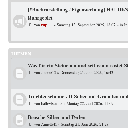
[#Buchvorstellung #Eigenwerbung] HALDEN
Ruhrgebiet
rup
von
»
Samstag 13. September 2025, 18:07
» in
In
THEMEN
Was für ein Steinchen und seit wann rostet S
von
Joanne13
»
Donnerstag 25. Juni 2026, 16:43
Trachtenschmuck II Silber mit Granaten un
von
halbwissende
»
Montag 22. Juni 2026, 11:09
Brosche Silber und Perlen
von
AnnetteK
»
Sonntag 21. Juni 2026, 21:28