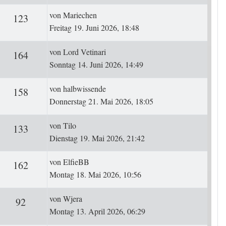
Letzter Beitrag
von
Mariechen
ten
Zugriffe
123
Freitag 19. Juni 2026, 18:48
Letzter Beitrag
von
Lord Vetinari
ten
Zugriffe
164
Sonntag 14. Juni 2026, 14:49
Letzter Beitrag
von
halbwissende
ten
Zugriffe
158
Donnerstag 21. Mai 2026, 18:05
Letzter Beitrag
von
Tilo
ten
Zugriffe
133
Dienstag 19. Mai 2026, 21:42
Letzter Beitrag
von
ElfieBB
ten
Zugriffe
162
Montag 18. Mai 2026, 10:56
Letzter Beitrag
von
Wjera
ten
Zugriffe
92
Montag 13. April 2026, 06:29