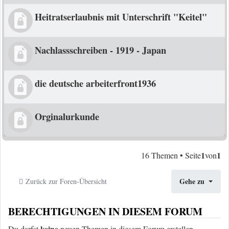
Heitratserlaubnis mit Unterschrift "Keitel"
Nachlassschreiben - 1919 - Japan
die deutsche arbeiterfront1936
Orginalurkunde
1
1
16 Themen • Seite
von
Gehe zu
Zurück zur Foren-Übersicht
BERECHTIGUNGEN IN DIESEM FORUM
keine
Du darfst
neuen Themen in diesem Forum erstellen.