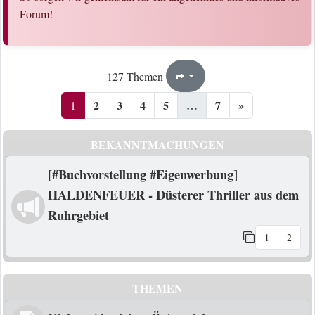
Forum!
1
7
127 Themen
Seite
von
2
3
4
5
…
7
»
1
BEKANNTMACHUNGEN
[#Buchvorstellung #Eigenwerbung]
HALDENFEUER - Düsterer Thriller aus dem
Ruhrgebiet
1
2
THEMEN