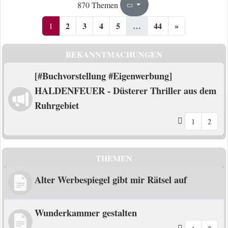
1
44
870 Themen
Seite
von
2
3
4
5
…
44
»
1
BEKANNTMACHUNGEN
[#Buchvorstellung #Eigenwerbung]
HALDENFEUER - Düsterer Thriller aus dem
Ruhrgebiet
1
2
THEMEN
Alter Werbespiegel gibt mir Rätsel auf
Wunderkammer gestalten