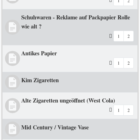
1
2
Schuhwaren - Reklame auf Packpapier Rolle
wie alt ?
1
2
Antikes Papier
1
2
Kim Zigaretten
Alte Zigaretten ungeöffnet (West Cola)
1
2
Mid Century / Vintage Vase