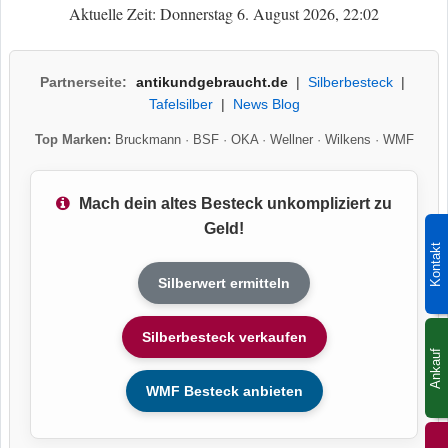
Aktuelle Zeit: Donnerstag 6. August 2026, 22:02
Partnerseite:
antikundgebraucht.de
|
Silberbesteck
|
Tafelsilber
|
News Blog
Top Marken:
Bruckmann
·
BSF
·
OKA
·
Wellner
·
Wilkens
·
WMF
Mach dein altes Besteck unkompliziert zu
Geld!
Kontakt
Silberwert ermitteln
Silberbesteck verkaufen
Ankauf
WMF Besteck anbieten