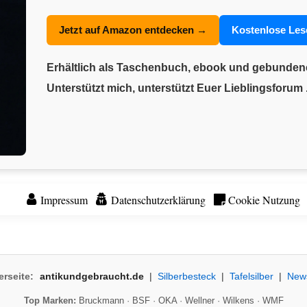
Jetzt auf Amazon entdecken →
Kostenlose Le
Erhältlich als Taschenbuch, ebook und gebunde
Unterstützt mich, unterstützt Euer Lieblingsforum .
Impressum
Datenschutzerklärung
Cookie Nutzung
erseite:
antikundgebraucht.de
|
Silberbesteck
|
Tafelsilber
|
New
Top Marken:
Bruckmann
·
BSF
·
OKA
·
Wellner
·
Wilkens
·
WMF