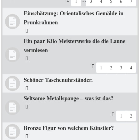
1
3
4
5
6
7
Einschätzung: Orientalisches Gemälde in
Prunkrahmen
Ein paar Kilo Meisterwerke die die Laune
vermiesen
1
2
3
4
Schöner Taschenuhrständer.
Seltsame Metallspange – was ist das?
1
2
Bronze Figur von welchem Künstler?