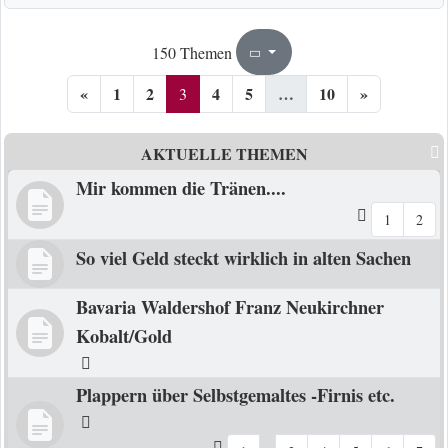
3
10
150 Themen
Seite
von
«
1
2
4
5
…
10
»
3
AKTUELLE THEMEN
Mir kommen die Tränen....
1
2
So viel Geld steckt wirklich in alten Sachen
Bavaria Waldershof Franz Neukirchner
Kobalt/Gold
Plappern über Selbstgemaltes -Firnis etc.
…