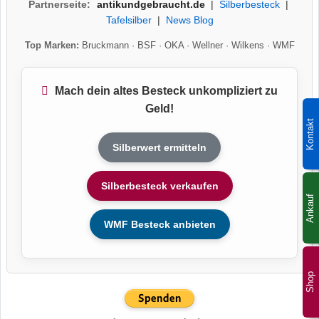
Partnerseite:
antikundgebraucht.de
|
Silberbesteck
|
Tafelsilber
|
News Blog
Top Marken:
Bruckmann
·
BSF
·
OKA
·
Wellner
·
Wilkens
·
WMF
Mach dein altes Besteck unkompliziert zu
Geld!
Kontakt
Silberwert ermitteln
Silberbesteck verkaufen
Ankauf
WMF Besteck anbieten
Shop